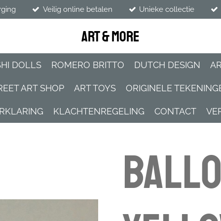
rging
Veilig online betalen
Unieke collectie
Art & more
SHI DOLLS
ROMERO BRITTO
DUTCH DESIGN
A
REET ART SHOP
ART TOYS
ORIGINELE TEKENIN
ERKLARING
KLACHTENREGELING
CONTACT
VE
Ballo