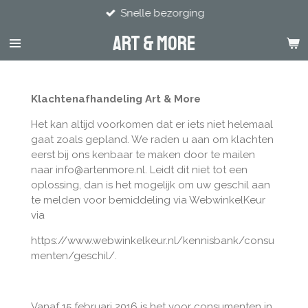
Snelle bezorging
Ga
direct
Art & more
naar
de
hoofdinhoud
Klachtenafhandeling Art & More
Het kan altijd voorkomen dat er iets niet helemaal
gaat zoals gepland. We raden u aan om klachten
eerst bij ons kenbaar te maken door te mailen
naar info@artenmore.nl. Leidt dit niet tot een
oplossing, dan is het mogelijk om uw geschil aan
te melden voor bemiddeling via WebwinkelKeur
via
https://www.webwinkelkeur.nl/kennisbank/consu
menten/geschil/.
Vanaf 15 februari 2016 is het voor consumenten in