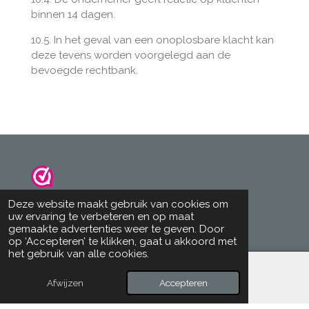
binnen 14 dagen.
10.5. In het geval van een onoplosbare klacht kan
deze tevens worden voorgelegd aan de
bevoegde rechtbank.
© 2024 - 2026 art&more
Deze website maakt gebruik van cookies om
Powered by
JouwWeb
uw ervaring te verbeteren en op maat
gemaakte advertenties weer te geven. Door
op ‘Accepteren’ te klikken, gaat u akkoord met
het gebruik van alle cookies.
Afwijzen
Accepteren
E-mailadres