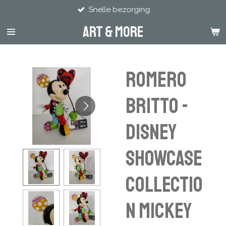
Snelle bezorging
Ga
direct
Art & more
naar
de
hoofdinhoud
Romero
Britto -
Disney
Showcase
Collectio
n Mickey