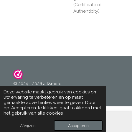
(Certificate of
Authenticity).
© 2024 - 2026 art&more
Powered by
JouwWeb
Deze website maakt gebruik van cookies om
uw ervaring te verbeteren en op maat
gemaakte advertenties weer te geven. Door
op ‘Accepteren’ te klikken, gaat u akkoord met
het gebruik van alle cookies.
Afwijzen
Accepteren
E-mailadres