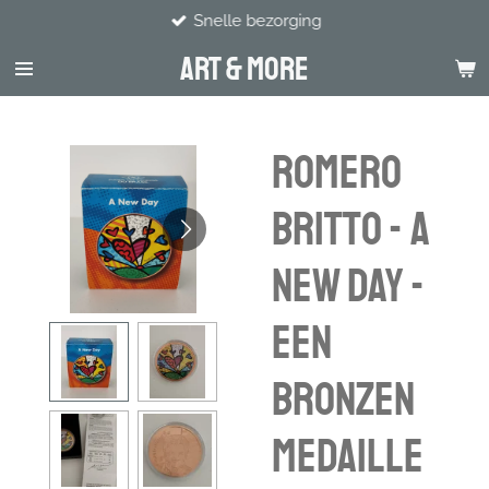
Snelle bezorging
Ga
direct
Art & more
naar
de
hoofdinhoud
Romero
Britto - A
New Day -
een
bronzen
medaille